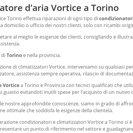
tore d’aria Vortice a Torino
ice Torino effettua riparazioni di ogni tipo di
condizionator
 domicilio o ufficio dei nostri clienti, solo con ricambi origin
tare al meglio le esigenze dei clienti, consigliando e illustra
ssistenza.
o di
Torino
e nella provincia.
zione di climatizzatori Vortice, interveniamo su qualsiasi pe
izzatore, assistenza sempre operativa, rilascio di documenta
 Vortice
a Torino e Provincia con tecnici qualificati che util
 guasto evitandoti inutili spese per l’acquisto di un nuovo 
lle nostre approfondite conoscenze, siamo in grado di affron
 ottimale che soddisfa le esigenze della clientela.
arazione condizionatori
e climatizzatori Vortice a Torino si 
appresentare un punto di riferimento nel settore e guadagnand