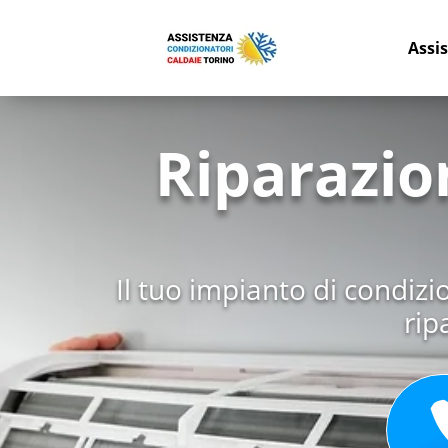
Assi
Riparazio
Il tuo impianto di condiz
rip