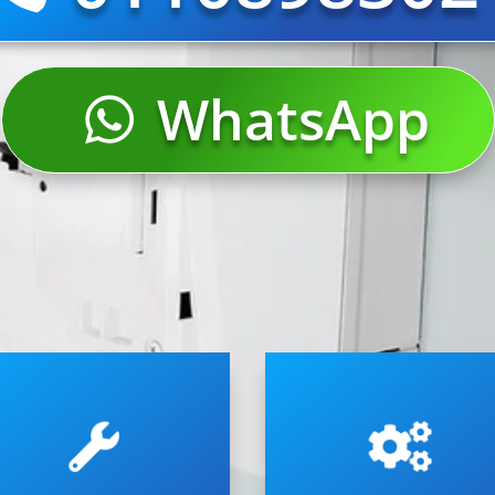
WhatsApp
ondizionatore.
di condizionatori di ogni tipo
 l’installazione di un nuovo


per la riparazione a domicilio
utto il supporto per l’acquisto
Oltre a operare in tempi rapid
limatizzatori Vortice. Offriamo
Vortice
ontaggio condizionatori e