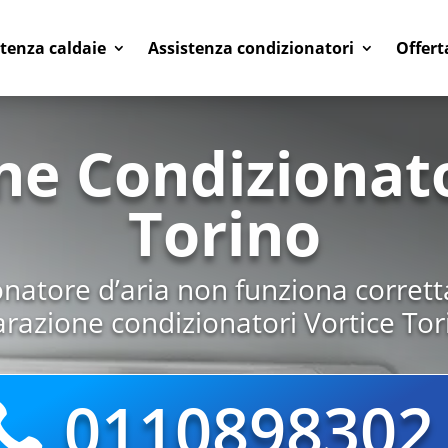
stenza caldaie
Assistenza condizionatori
Offert
ne Condizionato
Torino
ionatore d’aria non funziona corret
arazione condizionatori Vortice Tor
0110898302