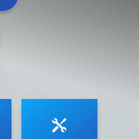
condizionatore.
riscontrati sui vostri impianti di

spiegherà i problemi
i
sul tuo condizionatore e vi
riparazione accurata e rapida