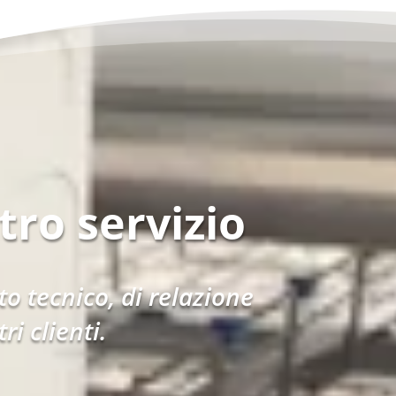
tro servizio
o tecnico, di relazione
i clienti.