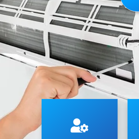
c
e (VRV).
e
Refrigerante Variabile (VRF)

t
impianti a Flusso di
c
fissi, mono split, multisplit o
M
condizionatori e climatizzatori