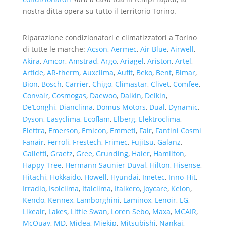
nostra ditta opera su tutto il territorio Torino.
Riparazione condizionatori e climatizzatori a Torino
di tutte le marche:
Acson
,
Aermec
,
Air Blue
,
Airwell
,
Akira
,
Amcor
,
Amstrad
,
Argo
,
Ariagel
,
Ariston
,
Artel
,
Artide
,
AR-therm
,
Auxclima
,
Aufit
,
Beko
,
Bent
,
Bimar
,
Bion
,
Bosch
,
Carrier
,
Chigo
,
Climastar
,
Clivet
,
Comfee
,
Convair
,
Cosmogas
,
Daewoo
,
Daikin
,
Delkin
,
De’Longhi
,
Dianclima
,
Domus Motors
,
Dual
,
Dynamic
,
Dyson
,
Easyclima
,
Ecoflam
,
Elberg
,
Elektroclima
,
Elettra
,
Emerson
,
Emicon
,
Emmeti
,
Fair
,
Fantini Cosmi
Fanair
,
Ferroli
,
Frestech
,
Frimec
,
Fujitsu
,
Galanz
,
Galletti
,
Graetz
,
Gree
,
Grunding
,
Haier
,
Hamilton
,
Happy Tree
,
Hermann Saunier Duval
,
Hilton
,
Hisense
,
Hitachi
,
Hokkaido
,
Howell
,
Hyundai
,
Imetec
,
Inno-Hit
,
Irradio
,
Isolclima
,
Italclima
,
Italkero
,
Joycare
,
Kelon
,
Kendo
,
Kennex
,
Lamborghini
,
Laminox
,
Lenoir
,
LG
,
Likeair
,
Lakes
,
Little Swan
,
Loren Sebo
,
Maxa
,
MCAIR
,
McQuay
,
MD
,
Midea
,
Miekip
,
Mitsubishi
,
Nankaj
,