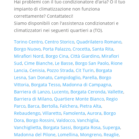
Hai problemi con il tuo condizionatore d'aria? O il tuo
impianto di climatizzazione non funziona
correttamente? Contattateci!
Siamo disponibili con l'assistenza condizionatori e
climatizzatori nei seguenti quartieri a (TO).
Torino Centro
,
Centro Storico
,
Quadrilatero Romano
,
Borgo Nuovo
,
Porta Palazzo
,
Crocetta
,
Santa Rita
,
Mirafiori Nord
,
Borgo Cina
,
Città Giardino
,
Mirafiori
Sud
,
Cime Bianche
,
Le Basse
,
Borgo San Paolo
,
Rione
Lancia
,
Cenisia
,
Pozzo Strada
,
Cit Turin
,
Borgata
Lesna
,
San Donato
,
Campidoglio
,
Parella
,
Borgo
Vittoria
,
Borgata Tesso
,
Madonna di Campagna
,
Barriera di Lanzo
,
Lucento
,
Borgata Ceronda
,
Vallette
,
Barriera di Milano
,
Quartiere Monte Bianco
,
Regio
Parco
,
Barca
,
Bertolla
,
Falchera
,
Pietra Alta
,
Rebaudengo
,
Villaretto
,
Famolenta
,
Aurora
,
Borgo
Dora
,
Borgo Rossini
,
Valdocco
,
Vanchiglia
,
Vanchiglietta
,
Borgata Sassi
,
Borgata Rosa
,
Superga
,
Madonna del Pilone
,
Lomellina
,
Mongreno
,
Reaglie
,