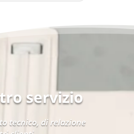
tro servizio
o tecnico, di relazione
i clienti.