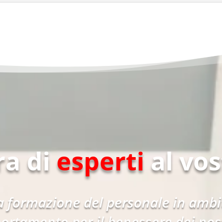
ra di
esperti
al vos
 formazione del personale in ambit
ortamento per il benessere dei nostr