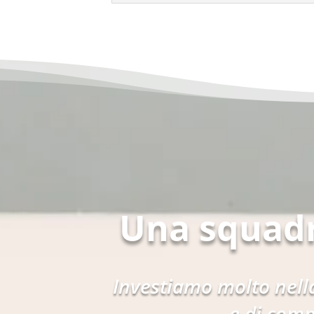
Una squad
Investiamo molto nella
e di comp