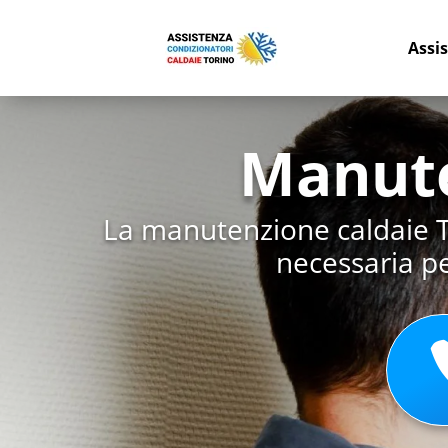
Assi
Manute
La manutenzione caldaie To
necessaria pe