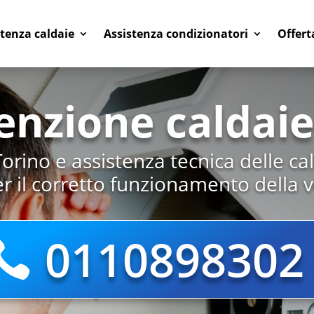
stenza caldaie
Assistenza condizionatori
Offert
nzione caldaie
rino e assistenza tecnica delle ca
r il corretto funzionamento della v
0110898302