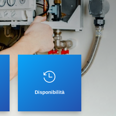
tenzione caldaie
ufficiale
ongioanni, Hermann Saunier Duval,
operativo 24 su 24h

ia
e scaldabagni a gas è
Manutenzione Caldaie Torino
il nostro servizio di
Disponibilità
Disponibilità 24H