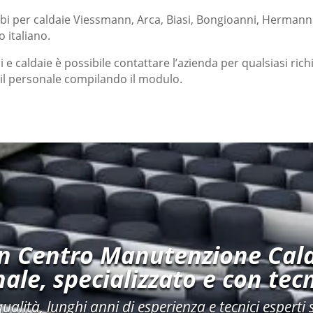
mbi per caldaie Viessmann, Arca, Biasi, Bongioanni, Herman
 italiano.
ri e caldaie è possibile contattare l’azienda per qualsiasi rich
e il personale compilando il modulo.
un Centro Manutenzione Cald
ale, specializzato e con tecn
qualità, lunghi anni di esperienza e tecnici esperti 