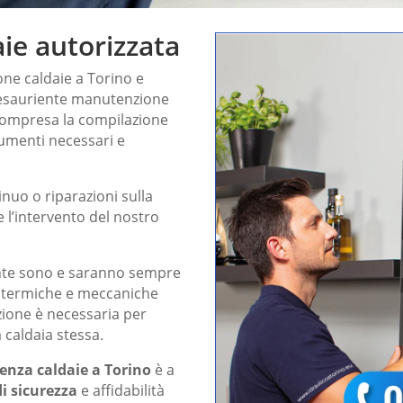
ie autorizzata
one caldaie a Torino e
d esauriente manutenzione
 compresa la compilazione
cumenti necessari e
nuo o riparazioni sulla
 l’intervento del nostro
ente sono e saranno sempre
i termiche e meccaniche
zione è necessaria per
 caldaia stessa.
tenza caldaie a Torino
è a
i sicurezza
e affidabilità