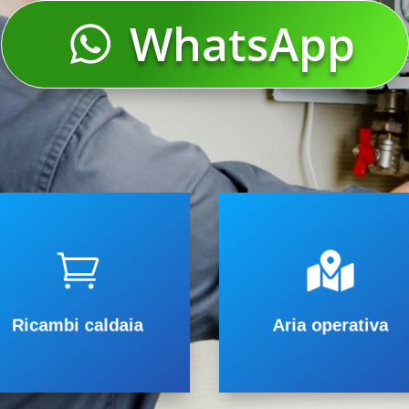
Manutenzione
WhatsApp
Centro specializzato
manu
Viessmann, Arca, Biasi, B
Lamborghini, Sime, Step.
roduttore.


ollegato direttamente al
TORINO e Provinc
ostro sistema informatizzato
isponibilità immediata, il

icambi garantisce
Ricambi caldaia
Aria operativa
Un magazzino con oltre 6.000
Ricambi caldaia