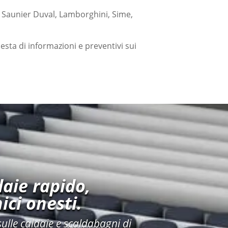
n Saunier Duval, Lamborghini, Sime,
iesta di informazioni e preventivi sui
aie rapido,
ici onesti.
sulle caldaie e scaldabagni di