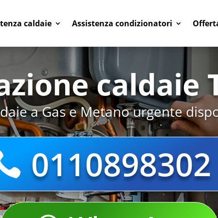
stenza caldaie
Assistenza condizionatori
Offert
azione caldaie 
ldaie a Gas e Metano urgente dispon
0110898302
Riparazione