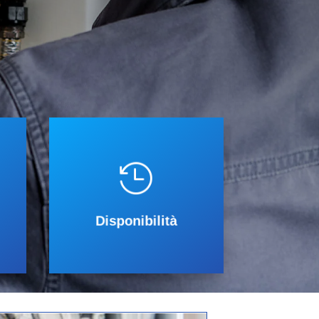
parazione caldaie
ufficiale
, Hermann Saunier Duval, Ferroli,

24 su 24h
ia
scaldabagni a gas è operativo
Riparazione Caldaie e
il nostro servizio di
Disponibilità
Disponibilità 24H