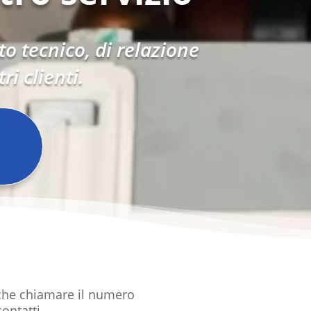
o tecnico, di relazione
i clienti.
o che chiamare il numero
contatti.