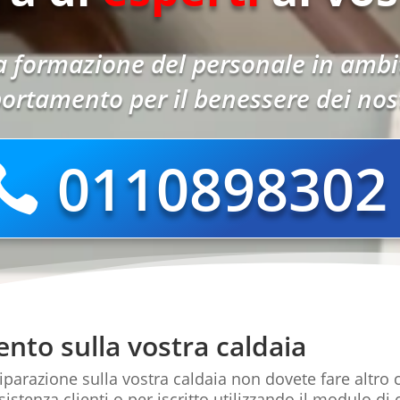
 formazione del personale in ambit
ortamento per il benessere dei nostr
0110898302
nto sulla vostra caldaia
riparazione sulla vostra caldaia non dovete fare altr
sistenza clienti o per iscritto utilizzando il modulo di 