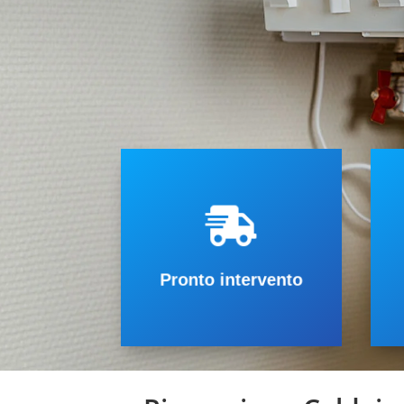
chiamata.
p

prima possibile dalla
c
riparazione professionale ed il
n
Pronto intervento e
d
interventi veloci
r
Pronto intervento
Garantiamo