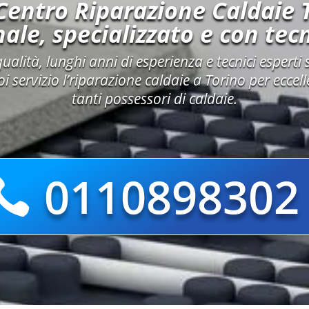
Centro Riparazione Caldaie 
ale, specializzato e con tecn
qualità, lunghi anni di esperienza e tecnici esperti 
i servizio l’riparazione caldaie a Torino per eccel
tanti possessori di caldaie.
0110898302