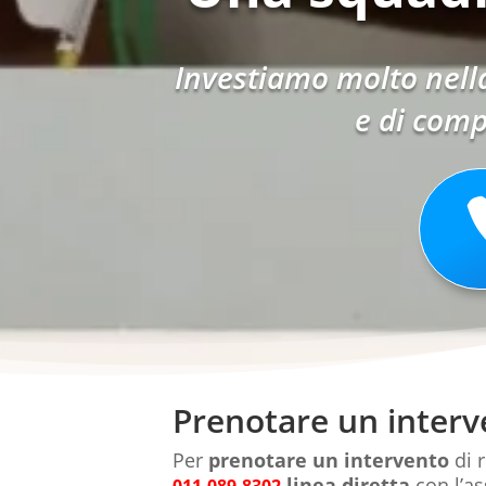
Investiamo molto nella
e di comp
Prenotare un interve
Per
prenotare un intervento
di 
linea diretta
con l’as
011.089.8302