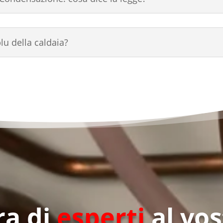
lu della caldaia?
ra di
esperti
al vos