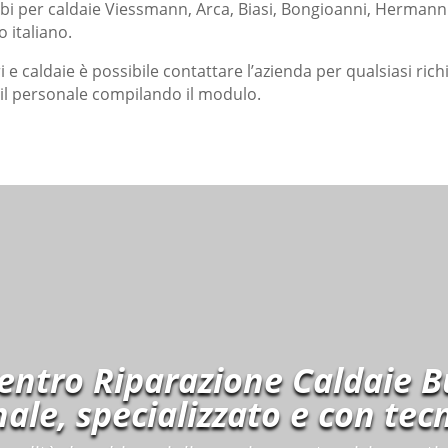
mbi per caldaie Viessmann, Arca, Biasi, Bongioanni, Herman
 italiano.
ri e caldaie è possibile contattare l’azienda per qualsiasi rich
e il personale compilando il modulo.
Centro Riparazione Caldaie B
ale, specializzato e con tecn