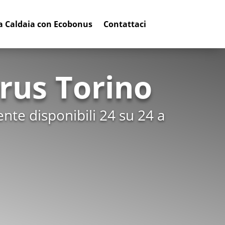
a Caldaia con Ecobonus
Contattaci
rus Torino
nte disponibili 24 su 24 a
ne caldaie Buderus
azione caldaie
Buderus.