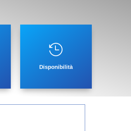
operativo 24 su 24h

ia
Torino e scaldabagni a gas è
Riparazione Caldaie Buderus
il nostro servizio di
Disponibilità
Disponibilità 24H