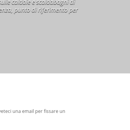
sulle caldaie e scaldabagni di
lenza, punto di riferimento per
veteci una email per fissare un