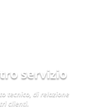
tro servizio
o tecnico, di relazione
i clienti.