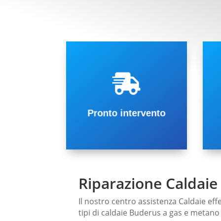
p
Torino e Provincia.

c
possibile dalla chiamata in
n
Pronto intervento ed il prima
d
interventi veloci
r
Pronto intervento
Garantiamo
Riparazione Caldai
Il nostro centro assistenza Caldaie effe
tipi di caldaie Buderus a gas e metan