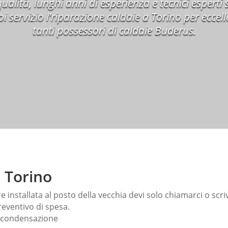
qualità, lunghi anni di esperienza e tecnici esperti 
i servizio l’riparazione caldaie a Torino per eccel
tanti possessori di caldaie Buderus.
e Torino
 installata al posto della vecchia devi solo chiamarci o scri
eventivo di spesa.
 condensazione