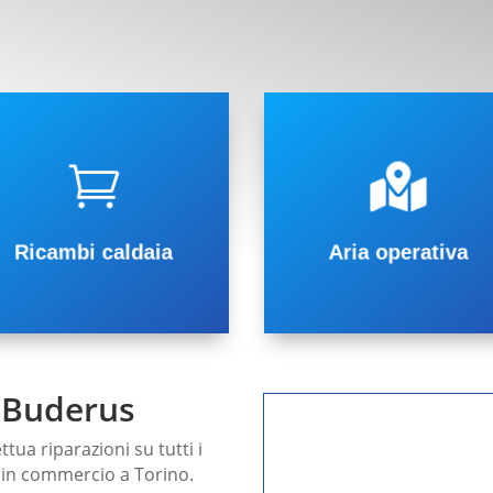
roduttore.


ollegato direttamente al
TORINO e Provinc
ostro sistema informatizzato
isponibilità immediata, il

icambi garantisce
Ricambi caldaia
Aria operativa
Un magazzino con oltre 6.000
Ricambi caldaia
e Buderus
ttua riparazioni su tutti i
o in commercio a Torino.