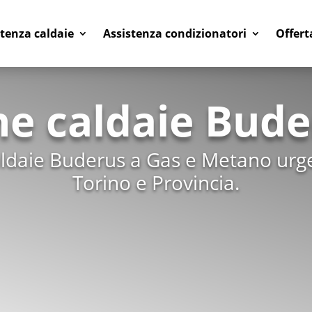
stenza caldaie
Assistenza condizionatori
Offert
ne caldaie Bude
aldaie Buderus a Gas e Metano urge
Torino e Provincia.
Centro riparazio
Centro specializzato
ripar