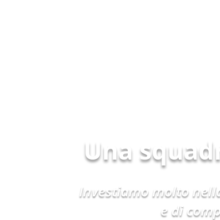
Una squad
Investiamo molto nella
e di comp