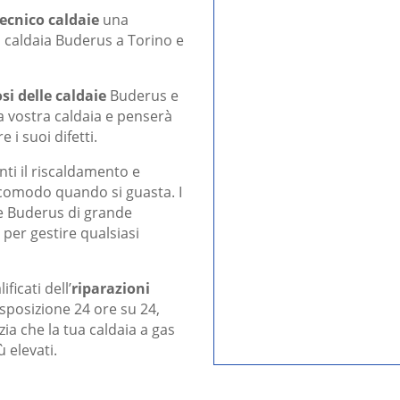
tecnico caldaie
una
a caldaia Buderus a Torino e
si delle caldaie
Buderus e
la vostra caldaia e penserà
 i suoi difetti.
 il ​​riscaldamento e
scomodo quando si guasta. I
aie Buderus di grande
per gestire qualsiasi
ficati dell’
riparazioni
isposizione 24 ore su 24,
zia che la tua caldaia a gas
 elevati.