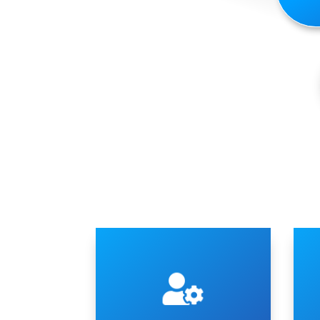
u
e (VRV).
l
Refrigerante Variabile (VRF)

O
impianti a Flusso di
c
fissi, mono split, multisplit o
M
condizionatori e climatizzatori