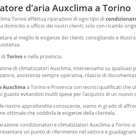
atore d’aria Auxclima a Torino
clima Torino effettua riparazioni di ogni tipo di
condizionat
 domicilio o ufficio dei nostri clienti, solo con ricambi origin
tare al meglio le esigenze dei clienti, consigliando e illustra
ssistenza.
o di
Torino
e nella provincia.
azione di climatizzatori Auxclima, interveniamo su qualsiasi 
izzatore, assistenza sempre operativa, rilascio di documenta
e Auxclima
a Torino e Provincia con tecnici qualificati che u
 guasto evitandoti inutili spese per l’acquisto di un nuovo 
lle nostre approfondite conoscenze, siamo in grado di affron
 ottimale che soddisfa le esigenze della clientela.
arazione condizionatori
e climatizzatori Auxclima a Torino si
appresentare un punto di riferimento nel settore e guadagnand