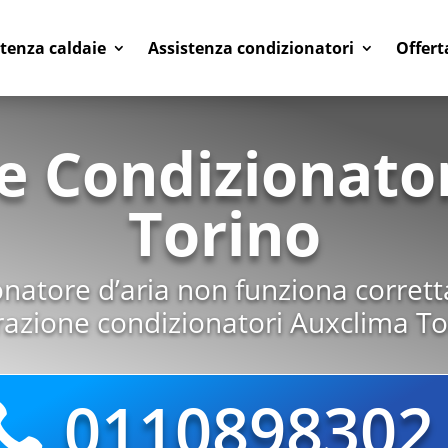
stenza caldaie
Assistenza condizionatori
Offert
e Condizionato
Torino
ionatore d’aria non funziona corret
razione condizionatori Auxclima To
0110898302