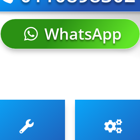
WhatsApp
n nuovo condizionatore.
di condizionatori di ogni tipo
’acquisto e l’installazione di


per la riparazione a domicilio
ffriamo tutto il supporto per
Oltre a operare in tempi rapid
limatizzatori Auxclima.
Auxclima
ontaggio condizionatori e