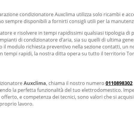
razione condizionatore Auxclima utilizza solo ricambi e access
 sempre disponibili a fornirti consigli utili per la manuten
natore e risolvere in tempi rapidissimi qualsiasi tipologia
 impianti di condizionatore d’aria, sia su quelli di ultima ge
 modulo richiesta preventivo nella sezione contatti, un nos
n tempi rapidi, la nostra ditta opera su tutto il territorio To
dizionatore
Auxclima
, chiama il nostro numero
0110898302
endo la perfetta funzionalità̀ del tuo elettrodomestico. Impe
za offerto, e competenza dei tecnici, sono valori che si acquis
proprio lavoro.