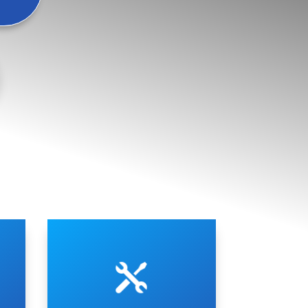
condizionatore.
riscontrati sui vostri impianti di

spiegherà i problemi
i
sul tuo condizionatore e vi
riparazione accurata e rapida