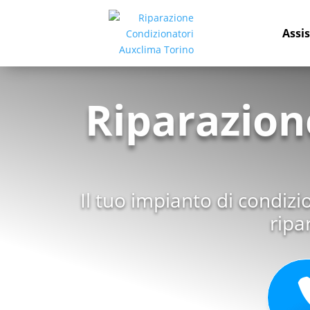
Assi
Riparazion
Il tuo impianto di condiz
ripa