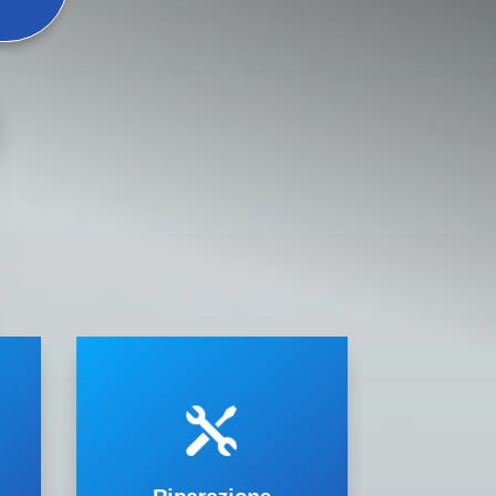
condizionatore.
riscontrati sui vostri impianti di
spiegherà i problemi

sul tuo condizionatore e vi
i
riparazione accurata e rapida
condizionatori una