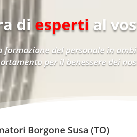
ra di
esperti
al vos
 formazione del personale in ambit
ortamento per il benessere dei nostr
onatori Borgone Susa (TO)