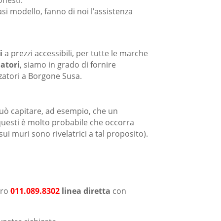
onesti.
asi modello, fanno di noi l’assistenza
i
a prezzi accessibili, per tutte le marche
atori
, siamo in grado di fornire
zatori a Borgone Susa.
Può capitare, ad esempio, che un
 questi è molto probabile che occorra
sui muri sono rivelatrici a tal proposito).
ero
011.089.8302
linea diretta
con