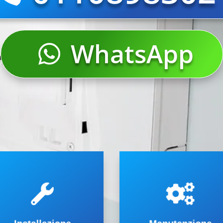
WhatsApp
ondizionatore.
di condizionatori di ogni tipo
’installazione di un nuovo
per la riparazione a domicilio


upporto per l’acquisto e
Oltre a operare in tempi rapid
limatizzatori. Offriamo tutto il
Borgone Susa
ontaggio condizionatori e
condizionatori