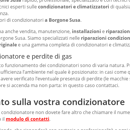
gone Susa
rapido, professionale, specializzato e con tecnici 
cnici esperti sulle
condizionatori e climatizzatori
di qualsi
nza.
ori di condizionatori
a Borgone Susa
.
ma anche vendita, manutenzione,
installazioni
e
riparazion
Borgone Susa. Siamo specializzati nelle
riparazioni condizion
iginale
e una gamma completa di condizionatori e climatiz
ionatore e perdite di gas
to funzionamento dei condizionatori sono di varia natura. 
 sufficienza l’ambiente nel quale è posizionato: in casi come
 avere verificato l’eventuale presenza di perdite (le macchie 
re si accenda ma non parta: in questo caso contattaci.
to sulla vostra condizionatore
a condizionatore non dovete fare altro che chiamare il num
 il
modulo di contatti
.