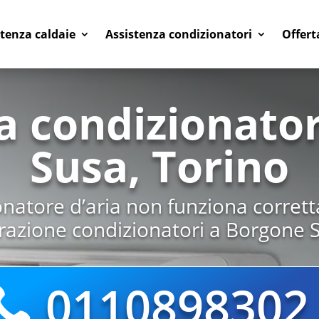
stenza caldaie
Assistenza condizionatori
Offert
a condizionato
Susa, Torino
ionatore d’aria non funziona corret
razione condizionatori a Borgone 
0110898302