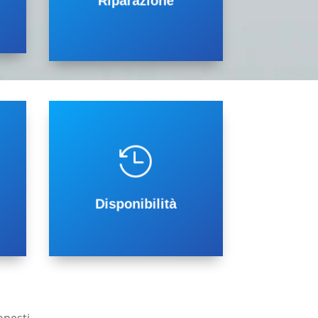
Riparazione
Il nostro tecnico
Borgone Susa
condizionatori a
Riparazione

Urgente è operativo 24 su 24h
Condizionatori Borgone Susa
il nostro servizio di Assistenza
Disponibilità
Disponibilità 24H