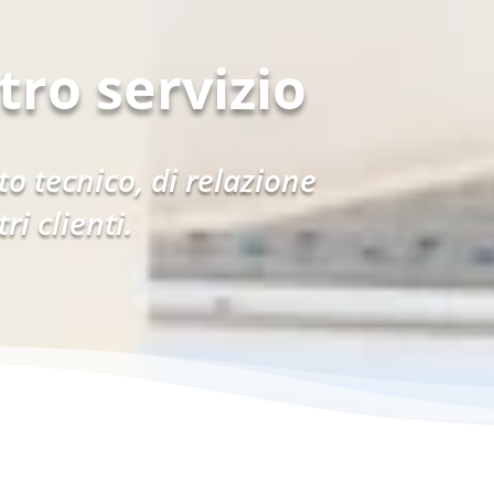
tro servizio
o tecnico, di relazione
i clienti.