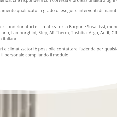
ienda, che risponderà con cortesia e professionalità a ogni v
tamente qualificato in grado di eseguire interventi di manut
r condizionatori e climatizzatori a Borgone Susa fissi, mono 
ssmann, Lamborghini, Step, AR-Therm, Toshiba, Argo, Aufit, 
 italiano.
ri e climatizzatori è possibile contattare l’azienda per qualsi
 il personale compilando il modulo.