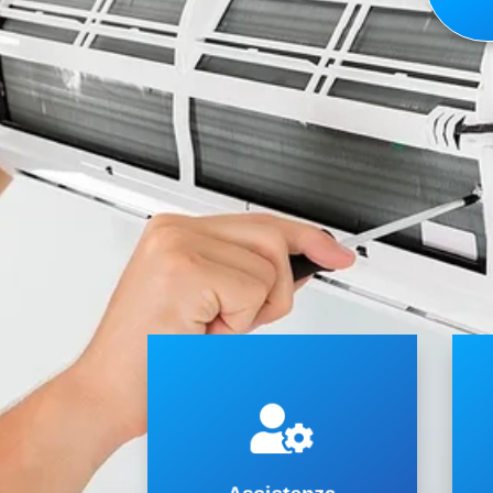
c
Variabile (VRF) e (VRV).
l
Flusso di Refrigerante

s
split, multisplit o impianti a
c
a Borgone Susa fissi, mono
M
condizionatori e climatizzatori