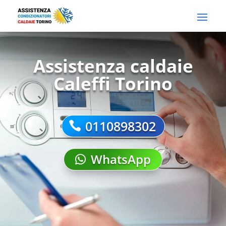
Assistenza caldaie
Caleffi Torino
0110898302
WhatsApp