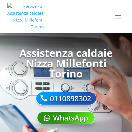
Assistenza caldaie
Nizza Millefonti
Torino
0110898302
WhatsApp