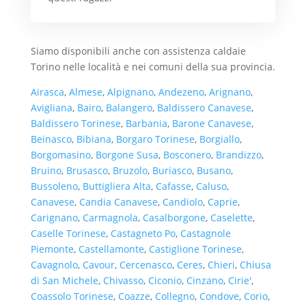
Siamo disponibili anche con assistenza caldaie
Torino nelle località e nei comuni della sua provincia.
Airasca
,
Almese
,
Alpignano
,
Andezeno
,
Arignano
,
Avigliana
,
Bairo
,
Balangero
,
Baldissero Canavese
,
Baldissero Torinese
,
Barbania
,
Barone Canavese
,
Beinasco
,
Bibiana
,
Borgaro Torinese
,
Borgiallo
,
Borgomasino
,
Borgone Susa
,
Bosconero
,
Brandizzo
,
Bruino
,
Brusasco
,
Bruzolo
,
Buriasco
,
Busano
,
Bussoleno
,
Buttigliera Alta
,
Cafasse
,
Caluso
,
Canavese
,
Candia Canavese
,
Candiolo
,
Caprie
,
Carignano
,
Carmagnola
,
Casalborgone
,
Caselette
,
Caselle Torinese
,
Castagneto Po
,
Castagnole
Piemonte
,
Castellamonte
,
Castiglione Torinese
,
Cavagnolo
,
Cavour
,
Cercenasco
,
Ceres
,
Chieri
,
Chiusa
di San Michele
,
Chivasso
,
Ciconio
,
Cinzano
,
Cirie'
,
Coassolo Torinese
,
Coazze
,
Collegno
,
Condove
,
Corio
,