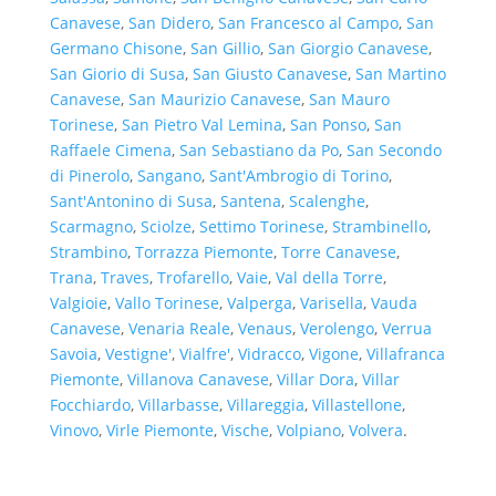
Canavese
,
San Didero
,
San Francesco al Campo
,
San
Germano Chisone
,
San Gillio
,
San Giorgio Canavese
,
San Giorio di Susa
,
San Giusto Canavese
,
San Martino
Canavese
,
San Maurizio Canavese
,
San Mauro
Torinese
,
San Pietro Val Lemina
,
San Ponso
,
San
Raffaele Cimena
,
San Sebastiano da Po
,
San Secondo
di Pinerolo
,
Sangano
,
Sant'Ambrogio di Torino
,
Sant'Antonino di Susa
,
Santena
,
Scalenghe
,
Scarmagno
,
Sciolze
,
Settimo Torinese
,
Strambinello
,
Strambino
,
Torrazza Piemonte
,
Torre Canavese
,
Trana
,
Traves
,
Trofarello
,
Vaie
,
Val della Torre
,
Valgioie
,
Vallo Torinese
,
Valperga
,
Varisella
,
Vauda
Canavese
,
Venaria Reale
,
Venaus
,
Verolengo
,
Verrua
Savoia
,
Vestigne'
,
Vialfre'
,
Vidracco
,
Vigone
,
Villafranca
Piemonte
,
Villanova Canavese
,
Villar Dora
,
Villar
Focchiardo
,
Villarbasse
,
Villareggia
,
Villastellone
,
Vinovo
,
Virle Piemonte
,
Vische
,
Volpiano
,
Volvera
.