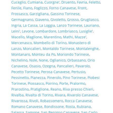
Cuceglio
,
Cumiana
,
Cuorgne'
,
Druento
,
Favria
,
Feletto
,
Fenile
,
Fiano
,
Foglizzo
,
Forno Canavese
,
Front
,
Frossasco
,
Garzigliana
,
Gassino Torinese
,
Germagnano
,
Giaveno
,
Givoletto
,
Grosso
,
Grugliasco
,
Ingria
,
La Cassa
,
La Loggia
,
Lanzo Torinese
,
Lauriano
,
Leini'
,
Levone
,
Lombardore
,
Lombriasco
,
Lusiglie'
,
Macello
,
Maglione
,
Marentino
,
Mathi
,
Mazze'
,
Mercenasco
,
Mombello di Torino
,
Monastero di
Lanzo
,
Moncalieri
,
Montaldo Torinese
,
Montalenghe
,
Montanaro
,
Monteu da Po
,
Moriondo Torinese
,
Nichelino
,
Nole
,
None
,
Oglianico
,
Orbassano
,
Orio
Canavese
,
Osasio
,
Ozegna
,
Pancalieri
,
Pavarolo
,
Pecetto Torinese
,
Perosa Canavese
,
Pertusio
,
Pessinetto
,
Pianezza
,
Pinerolo
,
Pino Torinese
,
Piobesi
Torinese
,
Piossasco
,
Poirino
,
Porte
,
Pralormo
,
Prarostino
,
Pratiglione
,
Reano
,
Riva presso Chieri
,
Rivalba
,
Rivalta di Torino
,
Rivara
,
Rivarolo Canavese
,
Rivarossa
,
Rivoli
,
Robassomero
,
Rocca Canavese
,
Romano Canavese
,
Rondissone
,
Rosta
,
Rubiana
,
Salassa
,
Samone
,
San Benigno Canavese
,
San Carlo