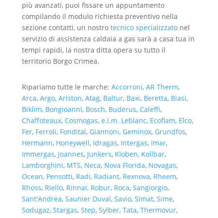
più avanzati, puoi fissare un appuntamento
compilando il modulo richiesta preventivo nella
sezione contatti, un nostro
tecnico specializzato
nel
servizio di assistenza caldaia a gas sarà a casa tua in
tempi rapidi, la nostra ditta opera su tutto il
territorio Borgo Crimea.
Ripariamo tutte le marche:
Accorroni
,
AR Therm
,
Arca
,
Argo
,
Ariston
,
Atag
,
Baltur
,
Baxi
,
Beretta
,
Biasi
,
Biklim
,
Bongioanni
,
Bosch
,
Buderus
,
Caleffi
,
Chaffoteaux
,
Cosmogas
,
e.l.m. Leblanc
,
Ecoflam
,
Elco
,
Fer
,
Ferroli
,
Fondital
,
Giannoni
,
Geminox
,
Grundfos
,
Hermann
,
Honeywell
,
Idragas
,
Intergas
,
Imar
,
Immergas
,
Joannes
,
Junkers
,
Kloben
,
Kollbar
,
Lamborghini
,
MTS
,
Neca
,
Nova Florida
,
Novagas
,
Ocean
,
Pensotti
,
Radi
,
Radiant
,
Rexnova
,
Rheem
,
Rhoss
,
Riello
,
Rinnai
,
Robur
,
Roca
,
Sangiorgio
,
Sant'Andrea
,
Saunier Duval
,
Savio
,
Simat
,
Sime
,
Sodugaz
,
Stargas
,
Step
,
Sylber
,
Tata
,
Thermovur
,