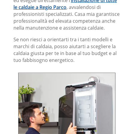
ed esegue direttamente l’
installazione di tutte
Lamborghini, Sime, Step ma anche altri
le caldaie a Regio Parco
, avvalendosi di
marchi.
professionisti specializzati. Casa mia garantisce
professionalità ed elevata competenza anche
nella manutenzione e assistenza caldaie.
Se non riesci a orientarti tra i tanti modelli e
marchi di caldaia, posso aiutarti a scegliere la
caldaia giusta per te in base al tuo budget e al
tuo fabbisogno energetico.