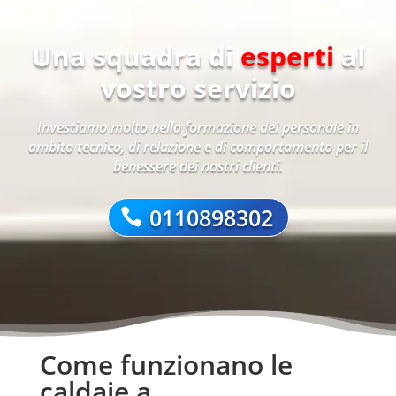
Una squadra di
esperti
al
vostro servizio
Investiamo molto nella formazione del personale in
ambito tecnico, di relazione e di comportamento per il
benessere dei nostri clienti.
0110898302
Come funzionano le
caldaie a