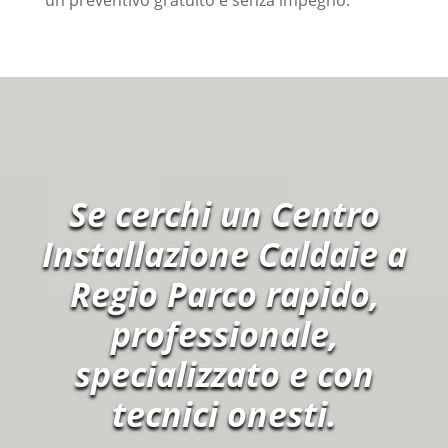
un preventivo gratuito e senza impegno.
Se cerchi un Centro
Installazione Caldaie a
Regio Parco rapido,
professionale,
specializzato e con
tecnici onesti.