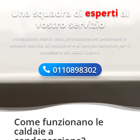
Una squadra di
esperti
al
vostro servizio
Investiamo molto nella formazione del personale in
ambito tecnico, di relazione e di comportamento per il
benessere dei nostri clienti.
0110898302
Come funzionano le
caldaie a