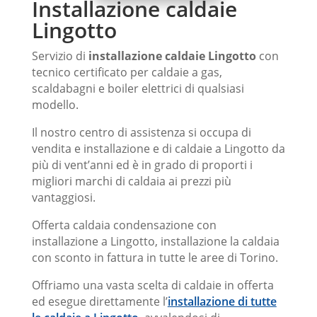
Installazione caldaie
Lingotto
Servizio di
installazione caldaie Lingotto
con
tecnico certificato per caldaie a gas,
scaldabagni e boiler elettrici di qualsiasi
modello.
Il nostro centro di assistenza si occupa di
vendita e installazione e di caldaie a Lingotto da
più di vent’anni ed è in grado di proporti i
migliori marchi di caldaia ai prezzi più
vantaggiosi.
Offerta caldaia condensazione con
installazione a Lingotto, installazione la caldaia
Installazione caldaie Lingotto
con sconto in fattura in tutte le aree di Torino.
Centro specializzato
installazione caldaie
a Lingotto
Viessmann, Arca, Biasi,
Offriamo una vasta scelta di caldaie in offerta
Bongioanni, Hermann Saunier Duval,
ed esegue direttamente l’
installazione di tutte
Lamborghini, Sime, Step ma anche altri